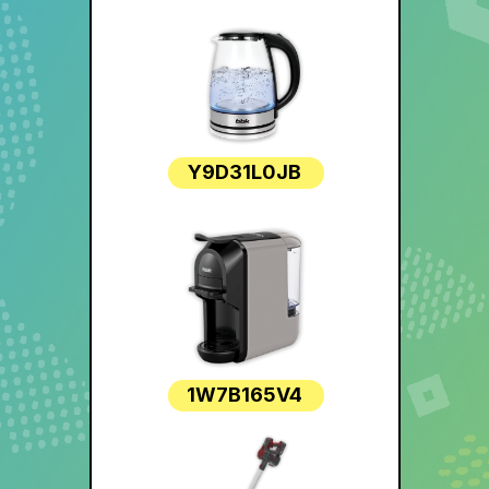
Y9D31L0JB
1W7B165V4