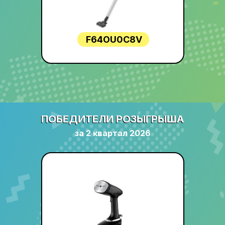
F64OU0C8V
ПОБЕДИТЕЛИ РОЗЫГРЫША
ПОБЕДИТЕЛИ РОЗЫГРЫША
за 2 квартал 2026