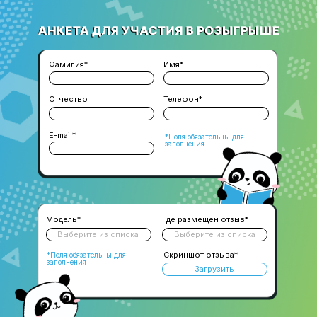
Фамилия*
Имя*
Отчество
Телефон*
E-mail*
*Поля обязательны для
заполнения
Модель*
Где размещен отзыв*
Выберите из списка
Выберите из списка
Скриншот отзыва*
*Поля обязательны для
заполнения
Загрузить